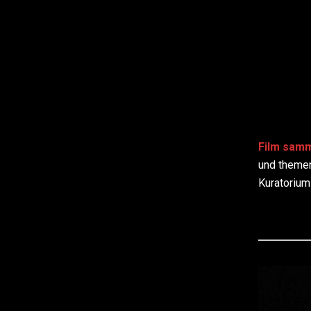
HANS-PET
Startseite
Ausstellungen
Ausste
1980er
1990er
Film samm
2000er
und theme
2010er
Kuratoriu
2020er
Begegnungen mit …
Publikationen
Texte
Vita