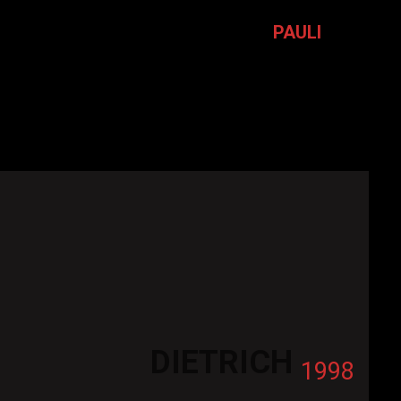
IRMS
PAULI
1990
DIETRICH
1998