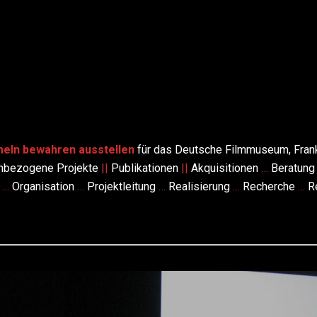
ER REICHMANN
llungen
eln bewahren ausstellen
für das Deutsche Filmmuseum, Frank
nbezogene Projekte
||
Publikationen
||
Akquisitionen
…
Beratun
m
…
Organisation
…
Projektleitung
…
Realisierung
…
Recherche
…
Re